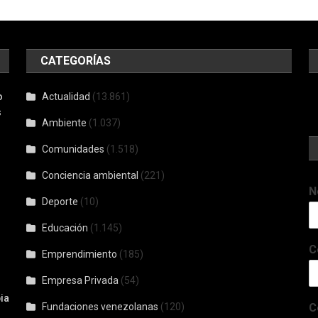
CATEGORÍAS
o
Actualidad
(13.861)
s
Ambiente
(1.037)
Comunidades
(1.518)
Conciencia ambiental
(221)
N
Deporte
(10)
Educación
(1.145)
C
Emprendimiento
(185)
Empresa Privada
(54)
ia
Fundaciones venezolanas
(120)
C