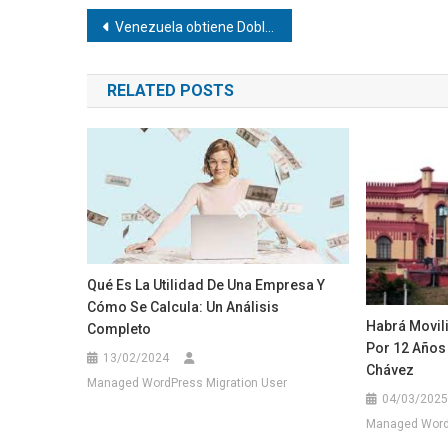
Navegación
Venezuela obtiene Doble Oro en Cannes, por campaña de la red 600K (el caso de las actas electorales)
de
RELATED POSTS
entradas
Qué Es La Utilidad De Una Empresa Y
Cómo Se Calcula: Un Análisis
Habrá Movil
Completo
Por 12 Años 
13/02/2024
Chávez
Managed WordPress Migration User
04/03/2025
Managed WordP