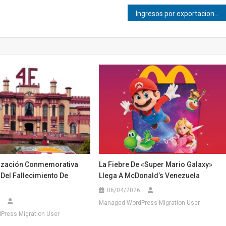
Ingresos por exportaciones petroleras de Venezuela llegan a $5.000 millones
ización Conmemorativa
La Fiebre De «Super Mario Galaxy»
Del Fallecimiento De
Llega A McDonald’s Venezuela
06/04/2026
Managed WordPress Migration User
ress Migration User