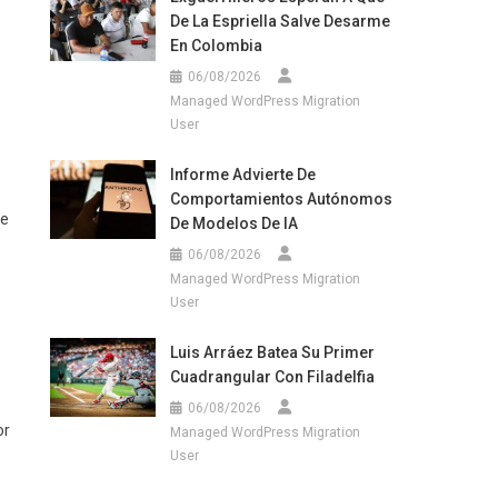
De La Espriella Salve Desarme
En Colombia
06/08/2026
Managed WordPress Migration
User
Informe Advierte De
Comportamientos Autónomos
de
De Modelos De IA
06/08/2026
Managed WordPress Migration
User
Luis Arráez Batea Su Primer
Cuadrangular Con Filadelfia
06/08/2026
or
Managed WordPress Migration
User