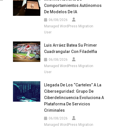
Comportamientos Autónomos
De Modelos De IA
06/08/2026
Managed WordPress Migration
User
Luis Arráez Batea Su Primer
Cuadrangular Con Filadelfia
06/08/2026
Managed WordPress Migration
User
Llegada De Los “carteles” A La
Ciberseguridad: Grupo De
Ciberdelincuencia Evoluciona A
Plataforma De Servicios
Criminales
06/08/2026
Managed WordPress Migration