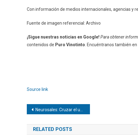
Con información de medios internacionales, agencias y r
Fuente de imagen referencial: Archivo
¡Sigue nuestras noticias en Google!
Para obtener informa
contenidos de
Puro Vinotinto
. Encuéntranos también en
Source link
Navegación
Neurosales: Cruzar el umbral es decidir poner en práctica otra manera de vender
de
RELATED POSTS
entradas