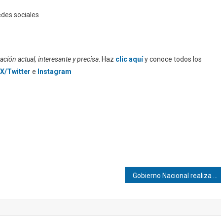
edes sociales
ción actual, interesante y precisa
. Haz
clic aquí
y conoce todos los
X/Twitter
e
Instagram
Gobierno Nacional realiza jornada para reanudar la actividad minera en Las Claritas y KM88