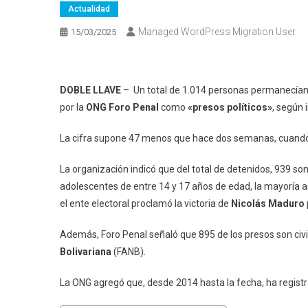
Actualidad
Managed WordPress Migration User
15/03/2025
DOBLE LLAVE
– Un total de 1.014 personas permanecían 
por la
ONG Foro Penal
como
«presos políticos»
, según
La cifra supone 47 menos que hace dos semanas, cuando el
La organización indicó que del total de detenidos, 939 so
adolescentes de entre 14 y 17 años de edad, la mayoría ar
el ente electoral proclamó la victoria de
Nicolás Maduro
Además, Foro Penal señaló que 895 de los presos son civil
Bolivariana
(FANB).
La ONG agregó que, desde 2014 hasta la fecha, ha regist