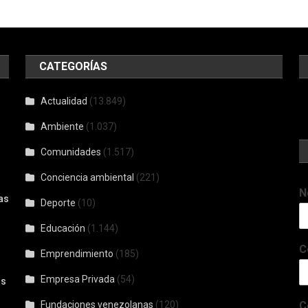
CATEGORÍAS
Actualidad
(13.849)
Ambiente
(1.037)
Comunidades
(1.517)
Conciencia ambiental
(221)
N
as
Deporte
(10)
Educación
(1.144)
C
Emprendimiento
(185)
Empresa Privada
(54)
os
Fundaciones venezolanas
(120)
C