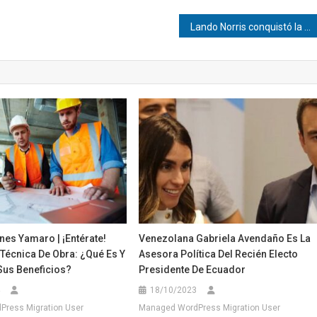
Lando Norris conquistó la pole del GP de Australia
es Yamaro | ¡Entérate!
Venezolana Gabriela Avendaño Es La
Técnica De Obra: ¿Qué Es Y
Asesora Política Del Recién Electo
Sus Beneficios?
Presidente De Ecuador
18/10/2023
ress Migration User
Managed WordPress Migration User