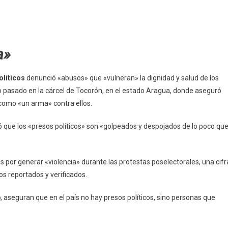
a»
olíticos
denunció «abusos» que «vulneran» la dignidad y salud de los
lio pasado en la cárcel de Tocorón, en el estado Aragua, donde aseguró
 como «un arma» contra ellos.
ó que los «presos políticos» son «golpeados y despojados de lo poco qu
 por generar «violencia» durante las protestas poselectorales, una cifr
os reportados y verificados.
b
, aseguran que en el país no hay presos políticos, sino personas que