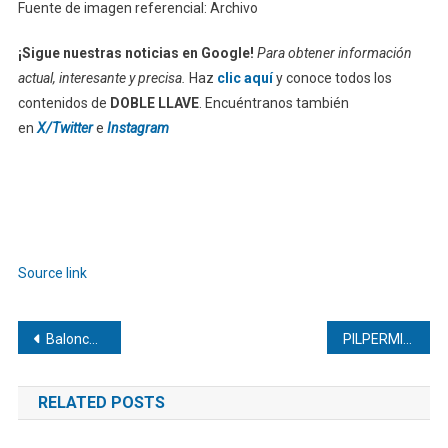
Fuente de imagen referencial: Archivo
¡Sigue nuestras noticias en Google!
Para obtener información
actual, interesante y precisa.
Haz
clic aquí
y conoce todos los
contenidos de
DOBLE LLAVE
. Encuéntranos también
en
X/Twitter
e
Instagram
Source link
Navegación
Baloncesto Femenino: Venezuela clasifica y va al Mundial 2027 FIBA U19 en China
PILPERMIX | Cemento, mortero y concreto: ¡Guía definitiva para entender las bases de la infraestructura civil!
de
RELATED POSTS
entradas