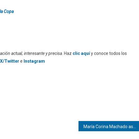
 la Copa
ción actual, interesante y precisa
. Haz
clic aquí
y conoce todos los
X/Twitter
e
Instagram
María Corina Machado asegura que «ha llegado el momento» de regresar a Venezuela