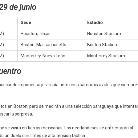
29 de junio
Sede
Estadio
M)
Houston, Texas
Houston Stadium
M)
Boston, Massachusetts
Boston Stadium
M)
Monterrey, Nuevo León
Monterrey Stadium
uentro
ía buscando imponer su jerarquía ante unos samuráis azules que siempre
.
itos en Boston, pero se medirán a una selección paraguaya que intenta
scar la sorpresa.
che se vivirá en tierras mexicanas. Los neerlandeses se enfrentarán al
 un duelo con tintes de alta tensión táctica.