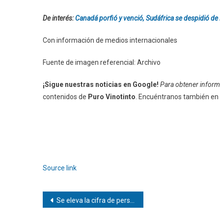
De interés:
Canadá porfió y venció, Sudáfrica se despidió de
Con información de medios internacionales
Fuente de imagen referencial: Archivo
¡Sigue nuestras noticias en Google!
Para obtener informa
contenidos de
Puro Vinotinto
. Encuéntranos también en
Source link
Navegación
Se eleva la cifra de personas fallecidas por el doble terremoto en Venezuela
de