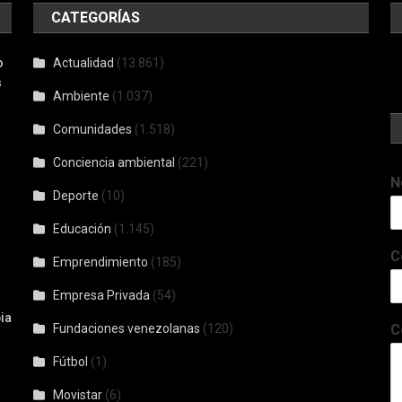
CATEGORÍAS
o
Actualidad
(13.861)
s
Ambiente
(1.037)
Comunidades
(1.518)
Conciencia ambiental
(221)
N
Deporte
(10)
Educación
(1.145)
C
Emprendimiento
(185)
Empresa Privada
(54)
ia
Fundaciones venezolanas
(120)
C
Fútbol
(1)
Movistar
(6)