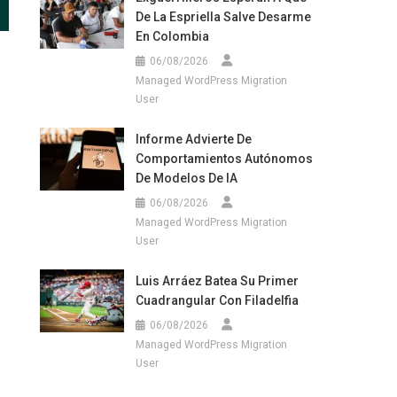
De La Espriella Salve Desarme
En Colombia
06/08/2026
Managed WordPress Migration
User
Informe Advierte De
Comportamientos Autónomos
De Modelos De IA
06/08/2026
Managed WordPress Migration
User
Luis Arráez Batea Su Primer
Cuadrangular Con Filadelfia
06/08/2026
Managed WordPress Migration
User