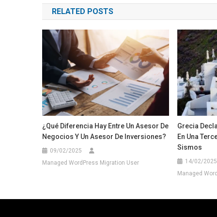
RELATED POSTS
entradas
¿Qué Diferencia Hay Entre Un Asesor De
Grecia Decl
Negocios Y Un Asesor De Inversiones?
En Una Terce
Sismos
09/02/2025
14/02/2025
Managed WordPress Migration User
Managed WordP