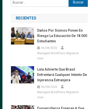
Buscar:
RECIENTES
Daños Por Sismos Ponen En
Riesgo La Educación De 18.000
Estudiantes
06/08/2026
Managed WordPress Migration
User
Lula Advierte Que Brasil
Enfrentará Cualquier Intento De
Injerencia Extranjera
06/08/2026
Managed WordPress Migration
User
Exguerrilleros Esperan A Que