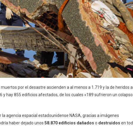
os muertos por el desastre ascienden a al menos a 1.719 y la de heridos a
 y hay 855 edificios afectados, de los cuales «189 sufrieron un colapso
or la agencia espacial estadounidense NASA, gracias a imágenes
podría haber dejado unos
58.870 edificios dañados
o
destruidos
en to