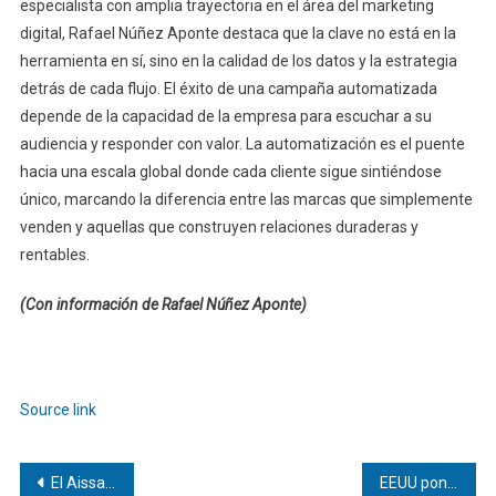
especialista con amplia trayectoria en el área del marketing
digital, Rafael Núñez Aponte destaca que la clave no está en la
herramienta en sí, sino en la calidad de los datos y la estrategia
detrás de cada flujo. El éxito de una campaña automatizada
depende de la capacidad de la empresa para escuchar a su
audiencia y responder con valor. La automatización es el puente
hacia una escala global donde cada cliente sigue sintiéndose
único, marcando la diferencia entre las marcas que simplemente
venden y aquellas que construyen relaciones duraderas y
rentables.
(Con información de Rafael Núñez Aponte)
Navegación
de
Source link
entradas
Navegación
El Aissami acusó a William Saab de ordenar su tortura durante interrogatorios y pidió que audiencias de su juicio sean públicas
EEUU pondrá en cuarentena a sus pasajeros del crucero para descartar hantavirus