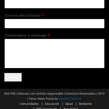
Correo electrónico
*
Comentario o mensaje
*
Enviar
Noti RSE | Noticias con sentido responsable | Derechos Reservados | 2019
|
Tema: News Portal de
Mystery Themes
.
Comunidades
Educación
Salud
Ambiente