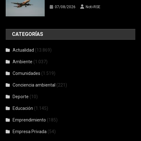
07/08/2026
Noti-RSE
CATEGORÍAS
Actualidad
(13.869)
Ambiente
(1.037)
Comunidades
(1.519)
Conciencia ambiental
(221)
Deporte
(10)
Educación
(1.145)
Emprendimiento
(185)
Empresa Privada
(54)