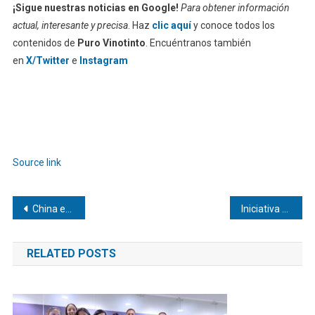
¡Sigue nuestras noticias en Google!
Para obtener información
actual, interesante y precisa
. Haz
clic aquí
y conoce todos los
contenidos de
Puro Vinotinto
. Encuéntranos también
en
X/Twitter
e
Instagram
Source link
Navegación
China enviará a Venezuela ayuda material por US$ 14,7 millones tras los terremotos
Iniciativa busca la excelencia periodística y la confianza en medios de las Américas
de
RELATED POSTS
entradas