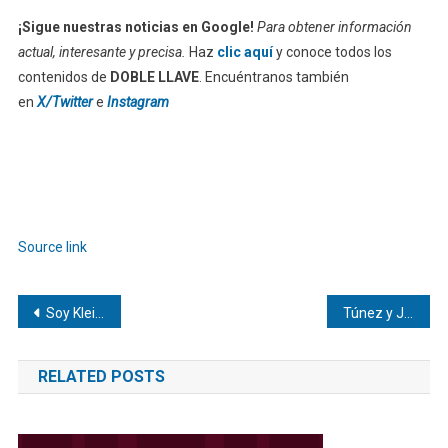
¡Sigue nuestras noticias en Google!
Para obtener información
actual, interesante y precisa.
Haz
clic aquí
y conoce todos los
contenidos de
DOBLE LLAVE
. Encuéntranos también
en
X/Twitter
e
Instagram
Source link
Navegación
Soy Kleiii llevará a «Las Altagracias» a la gran pantalla
Túnez y Japón protagonizaron el partido número 1000 de los mundiales
de
RELATED POSTS
entradas