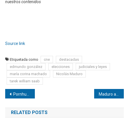
nuestros contenidos
Source link
Etiquetada como
cne
destacadas
edmundo gonzález
elecciones
judiciales y leyes
maría corina machado
Nicolás Maduro
tarek william saab
Navegación
Pornhub es demandada por subir videos sin consentimiento
Maduro afirmó que TikTok e Instagram son multiplicadores del odio en Venezuela
de
RELATED POSTS
entradas