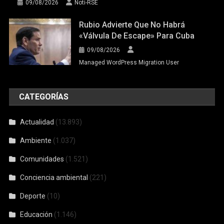
09/08/2026
Noti-RSE
Rubio Advierte Que No Habrá
«válvula De Escape» Para Cuba
09/08/2026
Managed WordPress Migration User
CATEGORÍAS
Actualidad
(13.893)
Ambiente
(1.037)
Comunidades
(1.521)
Conciencia ambiental
(221)
Deporte
(10)
Educación
(1.146)