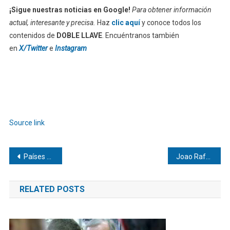
¡Sigue nuestras noticias en Google!
Para obtener información
actual, interesante y precisa.
Haz
clic aquí
y conoce todos los
contenidos de
DOBLE LLAVE
. Encuéntranos también
en
X/Twitter
e
Instagram
Source link
Navegación
Países del Mercosur coordinan «acciones conjuntas» para apoyar a Venezuela
Joao Rafael Silva Robertson: Cómo los deportes extremos modernos combinan tecnología y preparación mental
de
RELATED POSTS
entradas