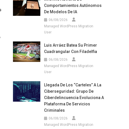
Comportamientos Autónomos
s
De Modelos De IA
06/08/2026
Managed WordPress Migration
User
o
Luis Arráez Batea Su Primer
Cuadrangular Con Filadelfia
06/08/2026
Managed WordPress Migration
User
Llegada De Los “carteles” A La
Ciberseguridad: Grupo De
Ciberdelincuencia Evoluciona A
Plataforma De Servicios
Criminales
06/08/2026
Managed WordPress Migration