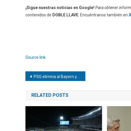
¡Sigue nuestras noticias en Google!
Para obtener informa
contenidos de
DOBLE LLAVE
. Encuéntranos también en
X
Source link
Navegación
PSG elimina al Bayern y se mete en la final de la Champions
de
RELATED POSTS
entradas