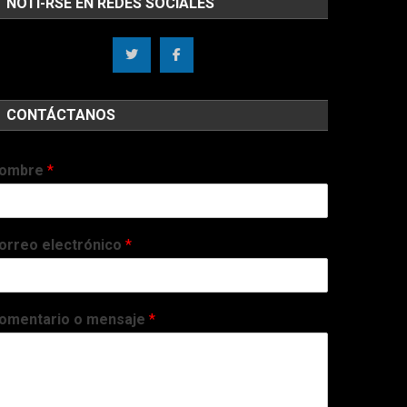
NOTI-RSE EN REDES SOCIALES
CONTÁCTANOS
ombre
*
orreo electrónico
*
omentario o mensaje
*