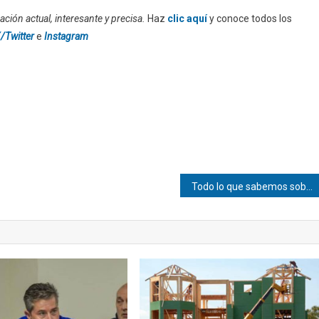
ción actual, interesante y precisa.
Haz
clic aquí
y conoce todos los
/Twitter
e
Instagram
Todo lo que sabemos sobre «Mortal Kombat 2»