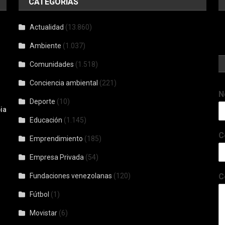
CATEGORÍAS
Actualidad
(13.860)
Ambiente
(1.037)
Comunidades
(1.518)
Conciencia ambiental
(221)
N
Deporte
(10)
ia
Educación
(1.145)
C
Emprendimiento
(185)
Empresa Privada
(54)
Fundaciones venezolanas
(120)
C
Fútbol
(1)
Movistar
(6)