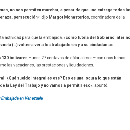
tienen, no nos permiten marchar, a pesar de que uno entrega todas la
menaza, persecución
«, dijo
Margot Monasterios
, coordinadora de la
ta actividad para que la embajada, «
como tutela del Gobierno interin
uela (…) voltee a ver a los trabajadores y a su ciudadanía
«.
o
130 bolívares
—unos 27 centavos de dólar al mes— con unos bonos
omo las vacaciones, las prestaciones y liquidaciones.
al. ¿Qué sueldo integral es ese? Eso es una locura lo que están
e la Ley del Trabajo y no vamos a permitir eso
«, apuntó.
u Embajada en Venezuela