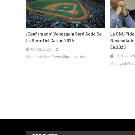
¡Confirmado! Venezuela Será Sede De
La ONU Pide
La Serie Del Caribe 2026
Necesidades
En 2025
07/02/2025
16/01/2025
Managed WordPress Migration User
Managed WordP