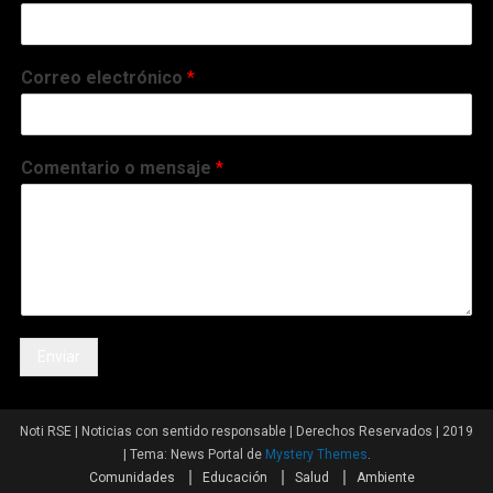
Correo electrónico
*
Comentario o mensaje
*
Enviar
Noti RSE | Noticias con sentido responsable | Derechos Reservados | 2019
|
Tema: News Portal de
Mystery Themes
.
Comunidades
Educación
Salud
Ambiente