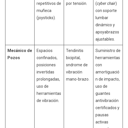
repetitivos de
por tensión.
(
cyber chair
)
muñeca
con soporte
(joysticks).
lumbar
dinámico y
apoyabrazos
ajustables.
Mecánico de
Espacios
Tendinitis
Suministro de
Pozos
confinados,
bicipital,
herramientas
posiciones
sndrome de
con
invertidas
vibración
amortiguació
prolongadas,
mano-brazo.
n de impacto,
uso de
uso de
herramientas
guantes
de vibración.
antivibración
certificados y
pausas
activas