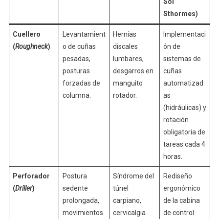
Sol
Sthormes)
Cuellero
Levantamient
Hernias
Implementaci
(
Roughneck
)
o de cuñas
discales
ón de
pesadas,
lumbares,
sistemas de
posturas
desgarros en
cuñas
forzadas de
manguito
automatizad
columna.
rotador.
as
(hidráulicas) y
rotación
obligatoria de
tareas cada 4
horas.
Perforador
Postura
Síndrome del
Rediseño
(
Driller
)
sedente
túnel
ergonómico
prolongada,
carpiano,
de la cabina
movimientos
cervicalgia
de control