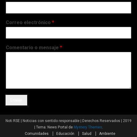
Correo electrónico
*
Comentario o mensaje
*
Enviar
Noti RSE | Noticias con sentido responsable | Derechos Reservados | 2019
|
Tema: News Portal de
Mystery Themes
.
Comunidades
Educación
Salud
Ambiente