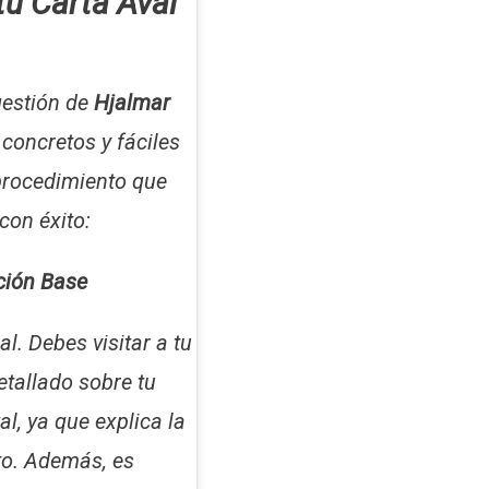
tu Carta Aval
 gestión de
Hjalmar
concretos y fáciles
 procedimiento que
con éxito:
ción Base
l. Debes visitar a tu
etallado sobre tu
, ya que explica la
to. Además, es