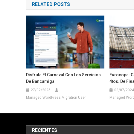
RELATED POSTS
entradas
Disfruta El Carnaval Con Los Servicios
Eurocopa: C
De Bancamiga
4tos. De Fina
27/02/2025
03/07/2024
Managed WordPress Migration User
Managed WordP
RECIENTES