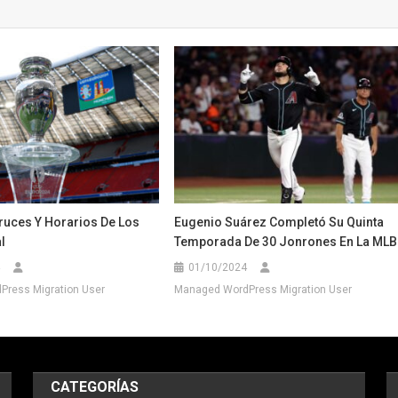
ruces Y Horarios De Los
Eugenio Suárez Completó Su Quinta
l
Temporada De 30 Jonrones En La MLB
01/10/2024
ress Migration User
Managed WordPress Migration User
CATEGORÍAS