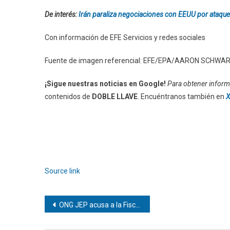
De interés:
Irán paraliza negociaciones con EEUU por ataque
Con información de EFE Servicios y redes sociales
Fuente de imagen referencial: EFE/EPA/AARON SCHWA
¡Sigue nuestras noticias en Google!
Para obtener informa
contenidos de
DOBLE LLAVE
. Encuéntranos también en
X
Source link
Navegación
ONG JEP acusa a la Fiscalía de intentar dar un «carpetazo» al caso de Víctor Quero
de