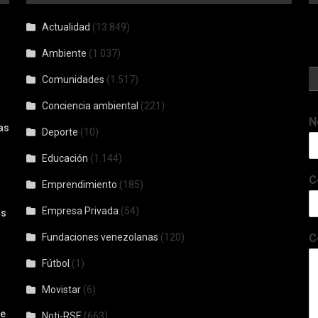
Actualidad
(13.849)
Ambiente
(1.037)
Comunidades
(1.517)
Conciencia ambiental
(221)
N
as
Deporte
(10)
Educación
(1.144)
C
Emprendimiento
(185)
Empresa Privada
(54)
os
Fundaciones venezolanas
(120)
C
Fútbol
(1)
Movistar
(6)
De
Noti-RSE
(663)