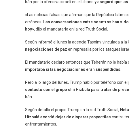
Irán por la ofensiva israelí en el Líbano
y aseguró que la
«Las noticias falsas que afirman que la República Islámic
erróneas.
Las conversaciones entre nosotros han sido co
hoy»
, dijo el mandatario en la red Truth Social.
Según informó el lunes la agencia Tasnim, vinculada a la 
negociaciones de paz
en represalia por los ataques israe
El mandatario declaró entonces que Teherán no le había
importaba si las negociaciones eran suspendidas
.
Pero a lo largo del lunes, Trump habló por teléfono con el
contacto con el grupo chií Hizbulá para tratar de preser
Irán.
Según detalló el propio Trump en la red Truth Social,
Neta
Hizbulá acordó dejar de disparar proyectiles
contra ter
enfrentamientos.