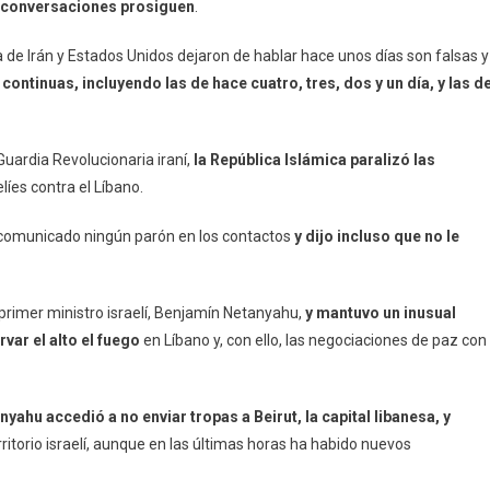
s conversaciones prosiguen
.
a de Irán y Estados Unidos dejaron de hablar hace unos días son falsas y
ntinuas, incluyendo las de hace cuatro, tres, dos y un día, y las d
Guardia Revolucionaria iraní,
la República Islámica paralizó las
líes contra el Líbano.
 comunicado ningún parón en los contactos
y dijo incluso que no le
 primer ministro israelí, Benjamín Netanyahu,
y mantuvo un inusual
var el alto el fuego
en Líbano y, con ello, las negociaciones de paz con
nyahu accedió a no enviar tropas a Beirut, la capital libanesa, y
ritorio israelí, aunque en las últimas horas ha habido nuevos