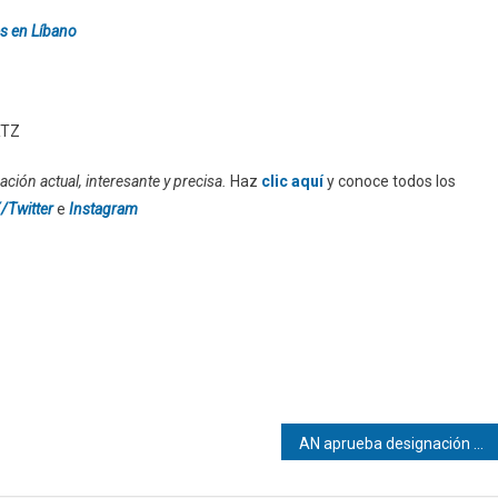
s en Líbano
RTZ
ción actual, interesante y precisa.
Haz
clic aquí
y conoce todos los
/Twitter
e
Instagram
AN aprueba designación del exembajador en la ONU como enviado en Francia