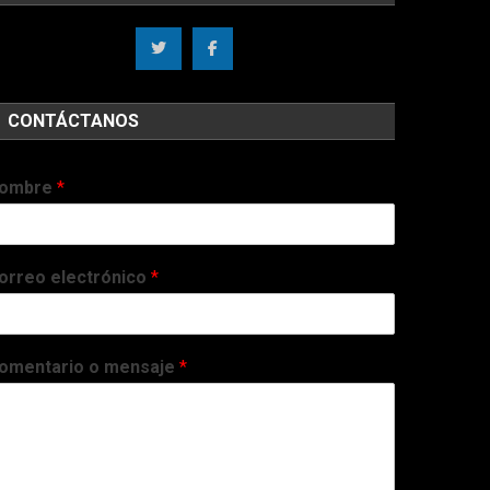
CONTÁCTANOS
ombre
*
orreo electrónico
*
omentario o mensaje
*