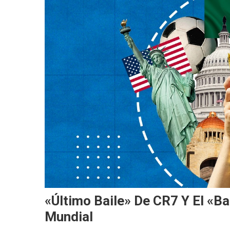
«Último Baile» De CR7 Y El «B
Mundial