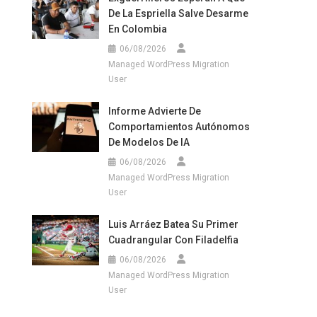
De La Espriella Salve Desarme
En Colombia
06/08/2026
Managed WordPress Migration
User
Informe Advierte De
Comportamientos Autónomos
De Modelos De IA
06/08/2026
Managed WordPress Migration
User
Luis Arráez Batea Su Primer
Cuadrangular Con Filadelfia
06/08/2026
Managed WordPress Migration
User