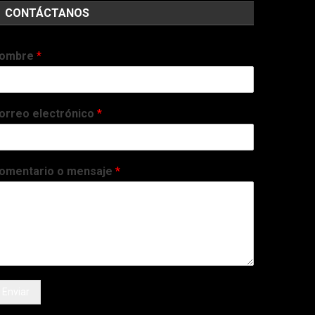
CONTÁCTANOS
ombre
*
orreo electrónico
*
omentario o mensaje
*
Enviar