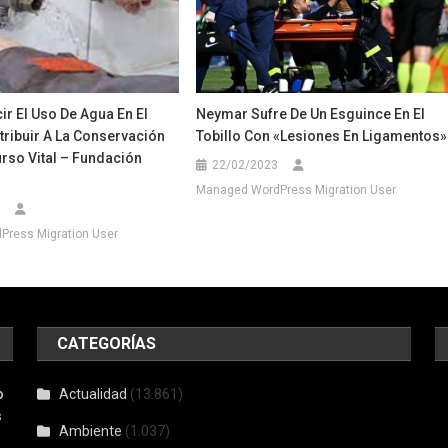
r El Uso De Agua En El
Neymar Sufre De Un Esguince En El
tribuir A La Conservación
Tobillo Con «lesiones En Ligamentos»
rso Vital – Fundación
22/02/2023
Managed WordPress Migration User
ress Migration User
CATEGORÍAS
o
Actualidad
(13.861)
s
Ambiente
(1.037)