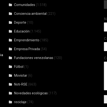
Comunidades
(1.518)
Conciencia ambiental
(221)
N
Deporte
(10)
Educación
(1.145)
C
Emprendimiento
(185)
Empresa Privada
(54)
ia
Fundaciones venezolanas
(120)
C
Fútbol
(1)
Movistar
(6)
Noti-RSE
(663)
Novedades ecológicas
(117)
reciclaje
(74)