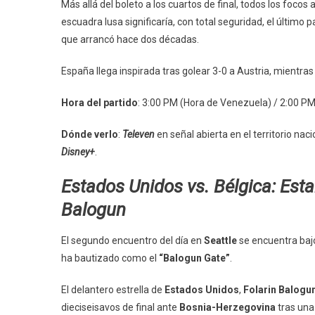
Más allá del boleto a los cuartos de final, todos los focos
escuadra lusa significaría, con total seguridad, el último 
que arrancó hace dos décadas.
España llega inspirada tras golear 3-0 a Austria, mientra
Hora del partido
: 3:00 PM (Hora de Venezuela) / 2:00 PM 
Dónde verlo
:
Televen
en señal abierta en el territorio nac
Disney+
.
Estados Unidos vs. Bélgica: Estal
Balogun
El segundo encuentro del día en
Seattle
se encuentra bajo
ha bautizado como el
“Balogun Gate”
.
El delantero estrella de
Estados Unidos
,
Folarin Balogu
dieciseisavos de final ante
Bosnia-Herzegovina
tras una