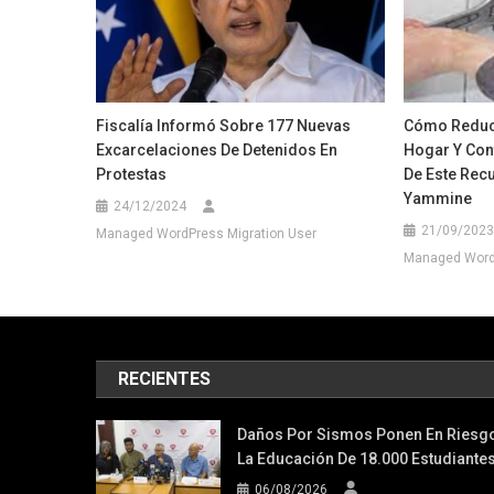
Fiscalía Informó Sobre 177 Nuevas
Cómo Reduci
Excarcelaciones De Detenidos En
Hogar Y Con
Protestas
De Este Recu
Yammine
24/12/2024
21/09/2023
Managed WordPress Migration User
Managed WordP
RECIENTES
Daños Por Sismos Ponen En Riesg
La Educación De 18.000 Estudiante
06/08/2026