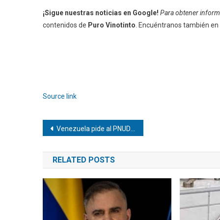
¡Sigue nuestras noticias en Google!
Para obtener informa
contenidos de
Puro Vinotinto
. Encuéntranos también en
Source link
Navegación
Venezuela pide al PNUD su apoyo para impulsar programas de vivienda tras los terremotos
de
RELATED POSTS
entradas