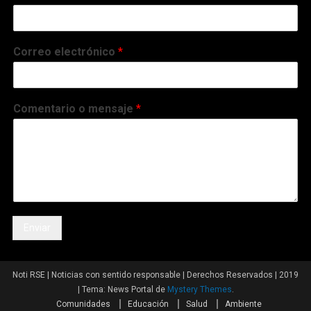
Correo electrónico
*
Comentario o mensaje
*
Enviar
Noti RSE | Noticias con sentido responsable | Derechos Reservados | 2019
|
Tema: News Portal de
Mystery Themes
.
Comunidades
Educación
Salud
Ambiente