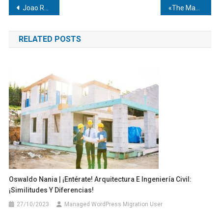
Navegación
Joao Rafael Silva Robertson | La carrera por el trono del fútbol: Una batalla generacional por el Balón de Oro 2026
«The Mandalorian & Grogu» lidera la taquilla con un gran debut
de
RELATED POSTS
entradas
Oswaldo Nania | ¡Entérate! Arquitectura E Ingeniería Civil:
¡Similitudes Y Diferencias!
27/10/2023
Managed WordPress Migration User