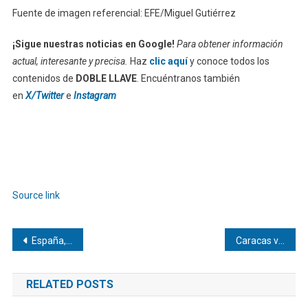
Fuente de imagen referencial: EFE/Miguel Gutiérrez
¡Sigue nuestras noticias en Google!
Para obtener información
actual, interesante y precisa.
Haz
clic aquí
y conoce todos los
contenidos de
DOBLE LLAVE
. Encuéntranos también
en
X/Twitter
e
Instagram
Source link
Navegación
España, Portugal y Suiza se juegan su permanencia en el Mundial
Caracas vuelve con nerviosismo a la cotidianidad después del doble terremoto
de
RELATED POSTS
entradas