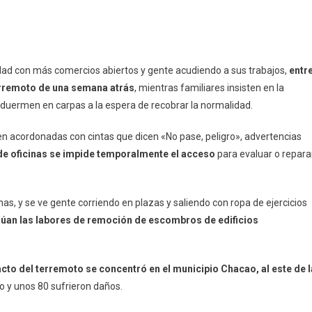
dad con más comercios abiertos y gente acudiendo a sus trabajos,
entr
terremoto de una semana atrás
, mientras familiares insisten en la
duermen en carpas a la espera de recobrar la normalidad.
 acordonadas con cintas que dicen «No pase, peligro», advertencias
 de oficinas se impide temporalmente el acceso
para evaluar o repara
as, y se ve gente corriendo en plazas y saliendo con ropa de ejercicios
úan las labores de remoción de escombros de edificios
acto del terremoto se concentró en el municipio Chacao, al este de l
o y unos 80 sufrieron daños.