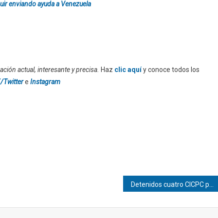
uir enviando ayuda a Venezuela
ción actual, interesante y precisa.
Haz
clic aquí
y conoce todos los
/Twitter
e
Instagram
Detenidos cuatro CICPC por apropiarse de dinero hallado entre escombros