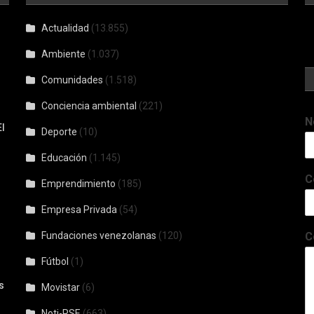
Actualidad
(13.855)
Ambiente
(1.037)
Comunidades
(1.518)
Conciencia ambiental
(221)
N
l
Deporte
(10)
Educación
(1.145)
C
Emprendimiento
(185)
Empresa Privada
(54)
Fundaciones venezolanas
(120)
C
Fútbol
(1)
s
Movistar
(6)
Noti-RSE
(663)