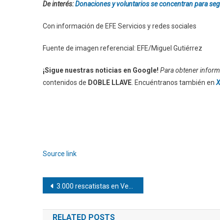
De interés:
Donaciones y voluntarios se concentran para seg
Con información de EFE Servicios y redes sociales
Fuente de imagen referencial: EFE/Miguel Gutiérrez
¡Sigue nuestras noticias en Google!
Para obtener informa
contenidos de
DOBLE LLAVE
. Encuéntranos también en
X
Source link
Navegación
3.000 rescatistas en Venezuela: 12 personas salvadas con vida en seis días
de
RELATED POSTS