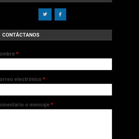
CONTÁCTANOS
ombre
*
orreo electrónico
*
omentario o mensaje
*