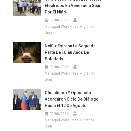
Eléctricos En Venezuela Sean
Por El Niño
07/08/2026
Managed WordPress Migration
User
Netflix Estrena La Segunda
Parte De «Cien Años De
Soledad»
07/08/2026
Managed WordPress Migration
User
Oficialismo Y Oposición
Acordaron Ciclo De Diálogo
Hasta El 12 De Agosto
07/08/2026
Managed WordPress Migration
User