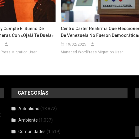
y Cumple El Sueño De
Centro Carter Reafirma Que Eleccione
heras Con «Ojalá Te Duela»
De Venezuela No Fueron Democrática
19/02/2025
ress Migration User
Managed WordPress Migration User
CATEGORÍAS
Actualidad
(13.872)
E
Ambiente
(1.037)
Comunidades
(1.519)