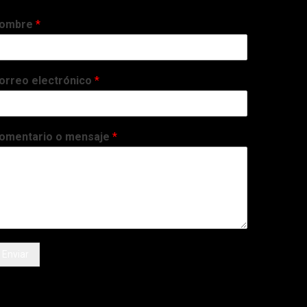
ombre
*
orreo electrónico
*
omentario o mensaje
*
Enviar