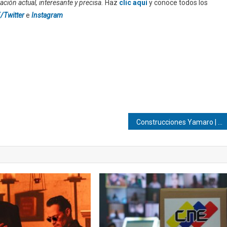
ción actual, interesante y precisa.
Haz
clic aquí
y conoce todos los
/Twitter
e
Instagram
Construcciones Yamaro | Cimientos perfectos: El arte de la excavación, nivelación y compactación de terrenos