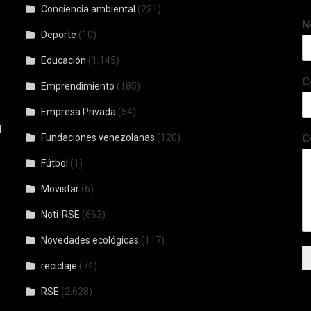
Conciencia ambiental
(221)
N
Deporte
(10)
Educación
(1.145)
C
Emprendimiento
(185)
Empresa Privada
(54)
l
Fundaciones venezolanas
(120)
C
Fútbol
(1)
Movistar
(6)
Noti-RSE
(663)
Novedades ecológicas
(117)
reciclaje
(74)
RSE
(2.628)