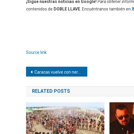
¡Sigue nuestras noticias en Google!
Para obtener informa
contenidos de
DOBLE LLAVE
. Encuéntranos también en
X
Source link
Navegación
Caracas vuelve con nerviosismo a la cotidianidad después del doble terremoto
de
RELATED POSTS
entradas