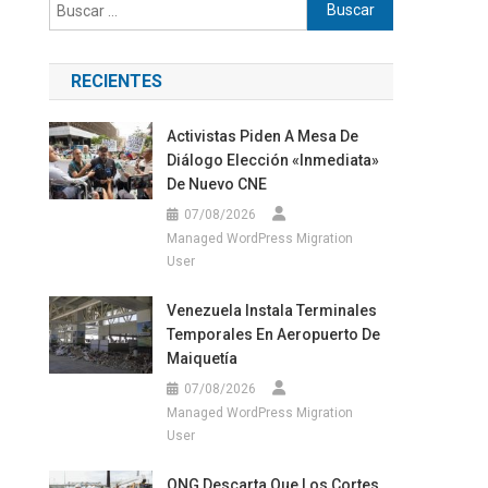
Buscar:
RECIENTES
Activistas Piden A Mesa De
Diálogo Elección «inmediata»
De Nuevo CNE
07/08/2026
Managed WordPress Migration
User
Venezuela Instala Terminales
Temporales En Aeropuerto De
Maiquetía
07/08/2026
Managed WordPress Migration
User
ONG Descarta Que Los Cortes