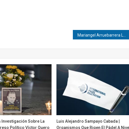
Mariangel Arruebarrera Loreto: Transforma tu condición física
 Investigación Sobre La
Luis Alejandro Sampayo Cabada |
reso Político Víctor Quero
Organismos Que Rigen El Pádel A Nive