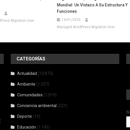
Mundial: Un Vistazo A Su Estructura Y
Funciones
14/01/2025
ress Migration User
Managed WordPress Migration User
CATEGORÍAS
Actualidad
(13.873)
Ambiente
(1.037)
Comunidades
(1.519)
Conciencia ambiental
(221)
N
Deporte
(10)
E
Educación
(1.145)