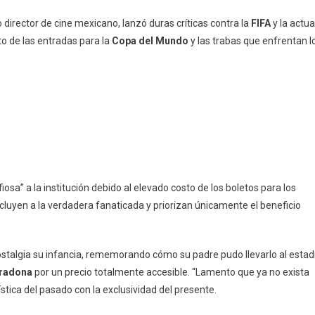
 director de cine mexicano, lanzó duras críticas contra la
FIFA
y la actua
to de las entradas para la
Copa del Mundo
y las trabas que enfrentan l
afiosa” a la institución debido al elevado costo de los boletos para los
luyen a la verdadera fanaticada y priorizan únicamente el beneficio
nostalgia su infancia, rememorando cómo su padre pudo llevarlo al estad
radona
por un precio totalmente accesible. “Lamento que ya no exista
stica del pasado con la exclusividad del presente.