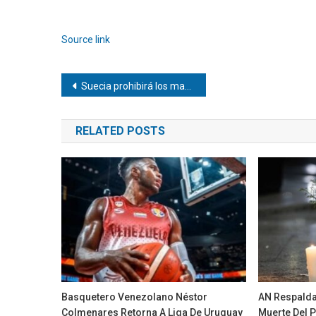
Source link
Navegación
Suecia prohibirá los matrimonios entre primos a partir del 1 de julio
de
RELATED POSTS
entradas
Basquetero Venezolano Néstor
AN Respalda
Colmenares Retorna A Liga De Uruguay
Muerte Del P