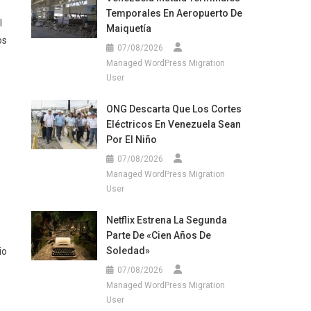
Temporales En Aeropuerto De
l
Maiquetía
os
07/08/2026
Managed WordPress Migration
User
ONG Descarta Que Los Cortes
Eléctricos En Venezuela Sean
Por El Niño
07/08/2026
Managed WordPress Migration
User
Netflix Estrena La Segunda
Parte De «Cien Años De
Soledad»
io
07/08/2026
Managed WordPress Migration
User