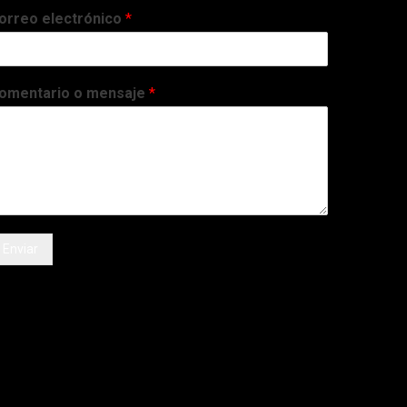
orreo electrónico
*
omentario o mensaje
*
Enviar