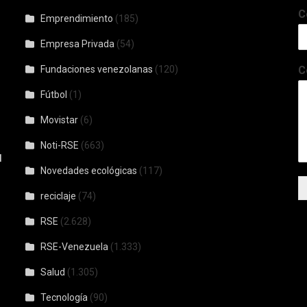
C
Emprendimiento
(185)
Empresa Privada
(54)
Fundaciones venezolanas
(120)
C
Fútbol
(1)
Movistar
(6)
Noti-RSE
(663)
l
Novedades ecológicas
(117)
reciclaje
(74)
RSE
(2.628)
RSE-Venezuela
(1.333)
Salud
(1.305)
Tecnología
(90)