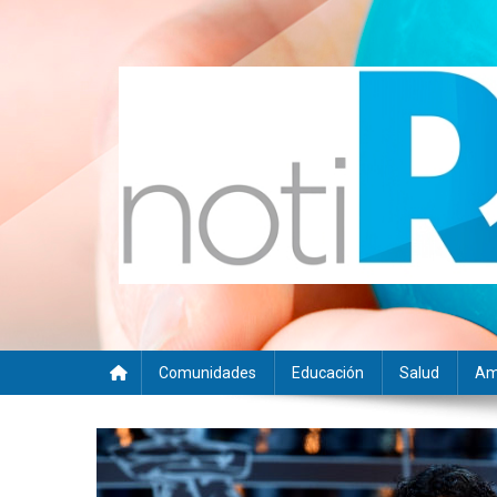
Saltar
al
contenido
Noti RSE
Noticias con sentido responsable
Comunidades
Educación
Salud
Am