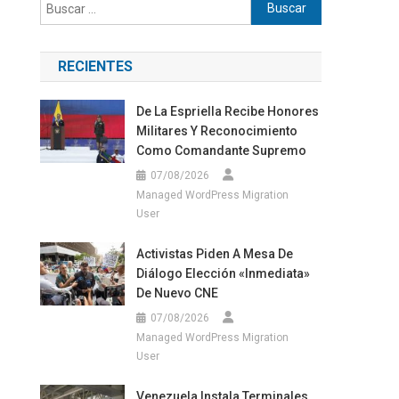
Buscar:
RECIENTES
De La Espriella Recibe Honores
Militares Y Reconocimiento
Como Comandante Supremo
07/08/2026
Managed WordPress Migration
User
Activistas Piden A Mesa De
Diálogo Elección «inmediata»
De Nuevo CNE
07/08/2026
Managed WordPress Migration
User
Venezuela Instala Terminales