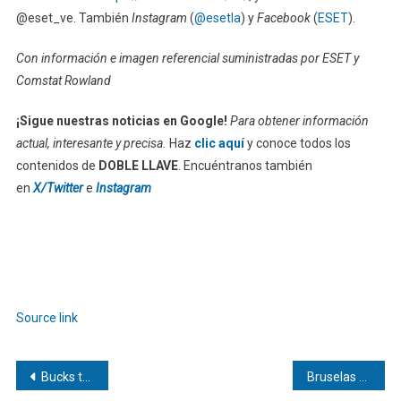
@eset_ve. También
Instagram
(
@esetla
) y
Facebook
(
ESET
).
Con información e imagen referencial suministradas por ESET y
Comstat Rowland
¡Sigue nuestras noticias en Google!
Para obtener información
actual, interesante y precisa.
Haz
clic aquí
y conoce todos los
contenidos de
DOBLE LLAVE
. Encuéntranos también
en
X/Twitter
e
Instagram
Source link
Navegación
Bucks traspasan a Antetokounmpo a Miami Heat
Bruselas endurece su batalla contra el greenwashing