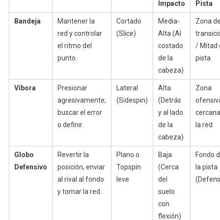
Impacto
Pista
Bandeja
Mantener la
Cortado
Media-
Zona d
red y controlar
(Slice)
Alta (Al
transici
el ritmo del
costado
/ Mitad
punto.
de la
pista
cabeza)
Víbora
Presionar
Lateral
Alta
Zona
agresivamente,
(Sidespin)
(Detrás
ofensiv
buscar el error
y al lado
cercana
o definir.
de la
la red
cabeza)
Globo
Revertir la
Plano o
Baja
Fondo 
Defensivo
posición, enviar
Topspin
(Cerca
la pista
al rival al fondo
leve
del
(Defens
y tomar la red.
suelo
con
flexión)