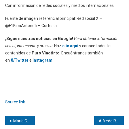
Con información de redes sociales y medios internacionales
Fuente de imagen referencial principal: Red social X –
@F1KimiAntonelli – Cortesía
¡Sigue nuestras noticias en Google!
Para obtener información
actual, interesante y precisa
. Haz
clic aquí
y conoce todos los
contenidos de
Puro Vinotinto
. Encuéntranos también
en
X/Twitter
e
Instagram
Source link
Navegación
María Corina Machado desde Panamá: Participará como candidata presidencial y llamó a mantener unidad y coordinación para triunfar
Alfredo Román Parra Yarza: Jugadas de Pádel