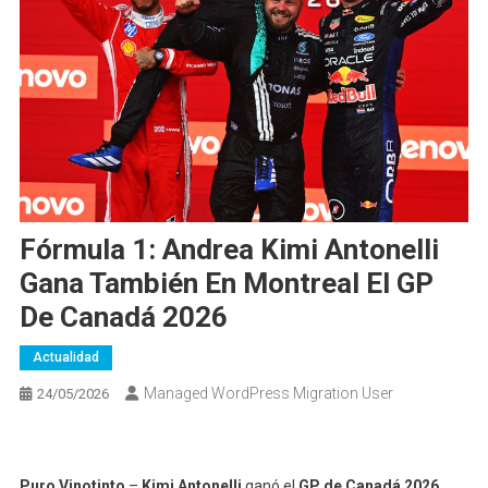
Fórmula 1: Andrea Kimi Antonelli
Gana También En Montreal El GP
De Canadá 2026
Actualidad
Managed WordPress Migration User
24/05/2026
Puro Vinotinto
–
Kimi Antonelli
ganó el
GP de Canadá 2026