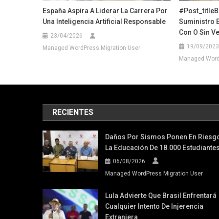
España Aspira A Liderar La Carrera Por
#post_titleB
Una Inteligencia Artificial Responsable
Suministro E
Con O Sin V
23/04/2026
19/09/2023
Managed WordPress Migration User
Managed WordP
RECIENTES
Daños Por Sismos Ponen En Riesg
La Educación De 18.000 Estudiante
06/08/2026
Managed WordPress Migration User
Lula Advierte Que Brasil Enfrentará
Cualquier Intento De Injerencia
Extranjera