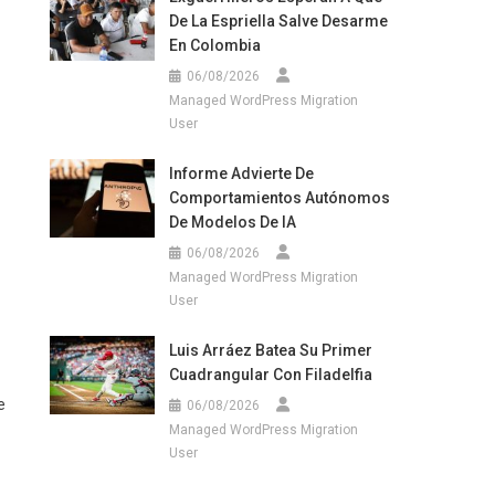
De La Espriella Salve Desarme
En Colombia
06/08/2026
Managed WordPress Migration
User
Informe Advierte De
Comportamientos Autónomos
De Modelos De IA
06/08/2026
Managed WordPress Migration
User
Luis Arráez Batea Su Primer
Cuadrangular Con Filadelfia
e
06/08/2026
Managed WordPress Migration
User