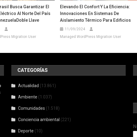
rasil Busca Garantizar El
Elevando El Confort Y La Eficiencia:
léctrico Al Norte Del País
Innovaciones En Sistemas De
enezuelaDoble Llave
Aislamiento Térmico Para Edificios
11/09/2024
ress Migration User
Managed WordPress Migration User
CATEGORÍAS
o
Actualidad
(13.861)
s
Ambiente
(1.037)
Comunidades
(1.518)
Conciencia ambiental
(221)
N
Deporte
(10)