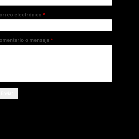
orreo electrónico
*
omentario o mensaje
*
Enviar