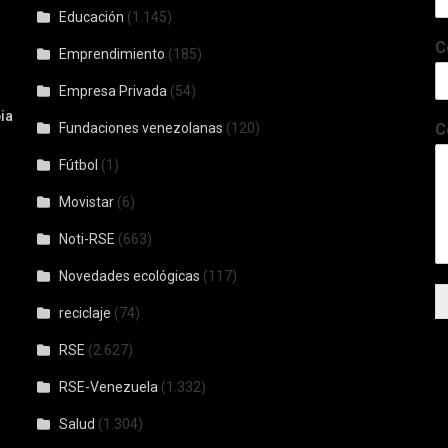
Educación
(1.145)
C
Emprendimiento
(185)
Empresa Privada
(54)
ia
Fundaciones venezolanas
(120)
C
Fútbol
(1)
Movistar
(6)
Noti-RSE
(663)
Novedades ecológicas
(117)
reciclaje
(74)
RSE
(2.627)
RSE-Venezuela
(1.332)
Salud
(1.304)