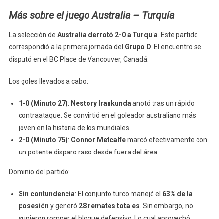
Más sobre el juego Australia – Turquía
La selección de
Australia derrotó 2-0 a Turquía
. Este partido
correspondió a la primera jornada del
Grupo D
. El encuentro se
disputó en el BC Place de Vancouver, Canadá.
Los goles llevados a cabo:
1-0 (Minuto 27)
:
Nestory Irankunda
anotó tras un rápido
contraataque. Se convirtió en el goleador australiano más
joven en la historia de los mundiales.
2-0 (Minuto 75)
:
Connor Metcalfe
marcó efectivamente con
un potente disparo raso desde fuera del área.
Dominio del partido:
Sin contundencia
: El conjunto turco manejó el
63% de la
posesión
y generó
28 remates totales
. Sin embargo, no
supieron romper el bloque defensivo. Lo cual aprovechó