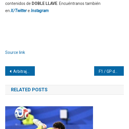
contenidos de
DOBLE LLAVE
. Encuéntranos también
en
X/Twitter
e
Instagram
Source link
Navegación
Arbitraje correcto: Valenzuela destacó y Australia frustró a Turquía
F1 / GP de Barcelona: Lewis Hamilton concreta su primer triunfo con Ferrari
de
RELATED POSTS
entradas