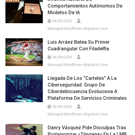
Comportamientos Autónomos De
Modelos De IA
06/08/2026
Managed WordPress Migration User
Luis Arráez Batea Su Primer
Cuadrangular Con Filadelfia
06/08/2026
Managed WordPress Migration User
Llegada De Los “carteles” A La
Ciberseguridad: Grupo De
Ciberdelincuencia Evoluciona A
Plataforma De Servicios Criminales
06/08/2026
Managed WordPress Migration User
Danry Vásquez Pide Disculpas Tras
Protagonizar «tángana» En La LMB