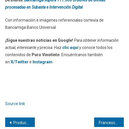
procesadas en Subasta e Intervención Digital
Con información e imágenes referenciales cortesía de
Bancamiga Banco Universal
¡Sigue nuestras noticias en Google!
Para obtener información
actual, interesante y precisa
. Haz
clic aquí
y conoce todos los
contenidos de
Puro Vinotinto
. Encuéntranos también
en
X/Twitter
e
Instagram
Source link
Navegación
Producción petrolera de Latinoamérica subió un 11% interanual en enero
Francesco Lovaglio Tafuri: Operaciones financieras esenciales