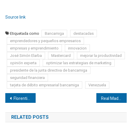
Source link
Etiquetada como
Bancamiga
destacadas
emprendedores y pequeños empresarios
empresas y emprendimiento
innovacion
José Simón Elarba
Mastercard
mejorar la productividad
opinión experta
optimizar las estrategias de marketing
presidente de la junta directiva de bancamiga
seguridad financiera
tarjeta de débito empresarial bancamiga
Venezuela
Navegación
Florentino Pérez elogió el estreno con gol de Mbappé
Real Madrid se convirtió en el ganador histórico de la Supercopa de Europa
de
RELATED POSTS
entradas