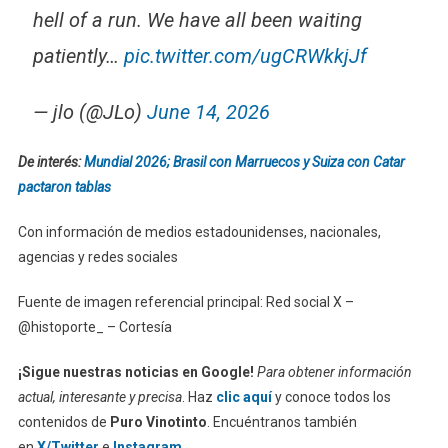
hell of a run. We have all been waiting
patiently…
pic.twitter.com/ugCRWkkjJf
— jlo (@JLo)
June 14, 2026
De interés:
Mundial 2026; Brasil con Marruecos y Suiza con Catar
pactaron tablas
Con información de medios estadounidenses, nacionales,
agencias y redes sociales
Fuente de imagen referencial principal: Red social X –
@histoporte_ – Cortesía
¡Sigue nuestras noticias en Google!
Para obtener información
actual, interesante y precisa
. Haz
clic aquí
y conoce todos los
contenidos de
Puro Vinotinto
. Encuéntranos también
en
X/Twitter
e
Instagram