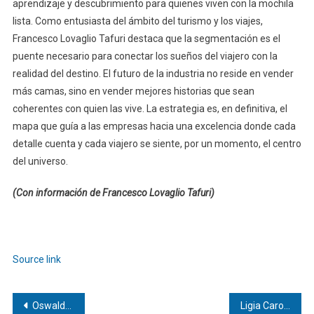
aprendizaje y descubrimiento para quienes viven con la mochila
lista. Como entusiasta del ámbito del turismo y los viajes,
Francesco Lovaglio Tafuri destaca que la segmentación es el
puente necesario para conectar los sueños del viajero con la
realidad del destino. El futuro de la industria no reside en vender
más camas, sino en vender mejores historias que sean
coherentes con quien las vive. La estrategia es, en definitiva, el
mapa que guía a las empresas hacia una excelencia donde cada
detalle cuenta y cada viajero se siente, por un momento, el centro
del universo.
(Con información de Francesco Lovaglio Tafuri)
Navegación
de
Source link
entradas
Navegación
Oswaldo Karam Maciá | Teoría de grafos: La arquitectura invisible de las redes
Ligia Carolina Gorriño Castellar | El agente de seguros: Aliado clave en la protección patrimonial