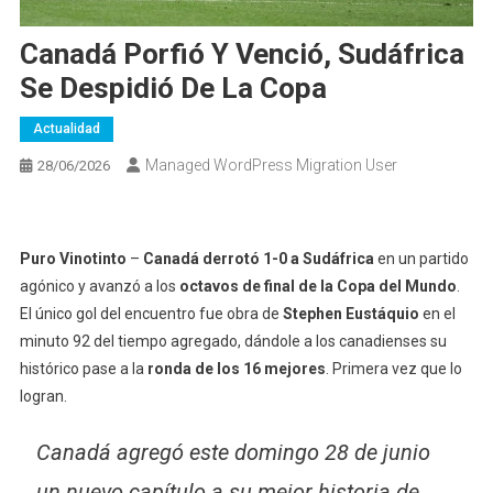
Canadá Porfió Y Venció, Sudáfrica
Se Despidió De La Copa
Actualidad
Managed WordPress Migration User
28/06/2026
Puro Vinotinto
–
Canadá derrotó 1-0 a Sudáfrica
en un partido
agónico y avanzó a los
octavos de final de la Copa del Mundo
.
El único gol del encuentro fue obra de
Stephen Eustáquio
en el
minuto 92 del tiempo agregado, dándole a los canadienses su
histórico pase a la
ronda de los 16 mejores
. Primera vez que lo
logran.
Canadá agregó este domingo 28 de junio
un nuevo capítulo a su mejor historia de