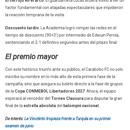
El cerrojo en el arco
: El guardameta Lucas Bruera volvió a ser un
factor fundamental con atajadas espectaculares que impidieron
la reacción temprana de la visita.
Descuento tardío
: La Academia logró romper las redes en el
tiempo de descuento (90+3′) por intermedio de Edwuin Pernía,
sentenciando el 2-1 definitivo segundos antes del pitazo final.
El premio mayor
Con este histórico triunfo ante su público, el Carabobo FC no solo
inscribe su nombre en lo más alto de esta primera fase de la
campaña, sino que asegura su boleto directo a la fase de grupos
de la
Copa CONMEBOL Libertadores 2027
. Ahora, el equipo
esperará al vencedor del
Torneo Clausura
para disputar la gran
final de la
estrella absoluta
del
balompié nacional.
De interés:
La Vinotinto tropieza frente a Turquía en su primer
examen de junio