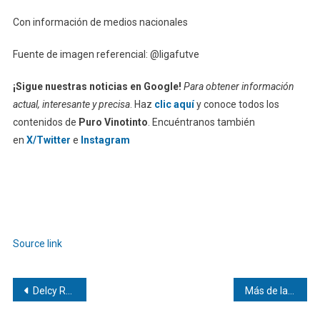
Con información de medios nacionales
Fuente de imagen referencial: @ligafutve
¡Sigue nuestras noticias en Google!
Para obtener información
actual, interesante y precisa
. Haz
clic aquí
y conoce todos los
contenidos de
Puro Vinotinto
. Encuéntranos también
en
X/Twitter
e
Instagram
Source link
Navegación
Delcy Rodríguez tiene previsto reunirse este #8jun con Erdogan
Más de la mitad de los vuelos en América Latina opera en aeropuertos congestionados
de