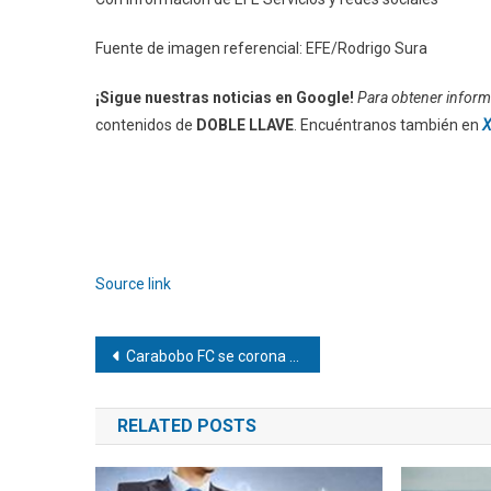
Fuente de imagen referencial: EFE/Rodrigo Sura
¡Sigue nuestras noticias en Google!
Para obtener informa
contenidos de
DOBLE LLAVE
. Encuéntranos también en
X
Source link
Navegación
Carabobo FC se corona campeón del Torneo Apertura
de
RELATED POSTS
entradas