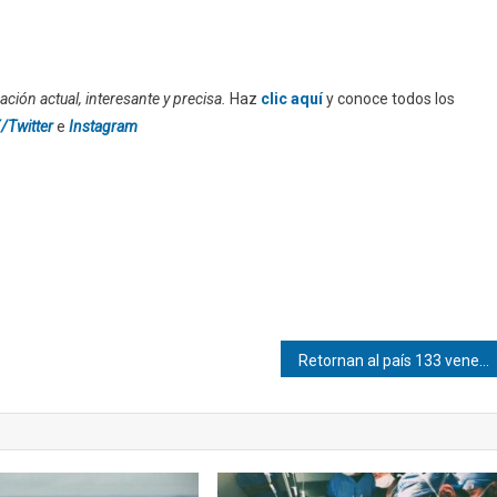
ción actual, interesante y precisa.
Haz
clic aquí
y conoce todos los
/Twitter
e
Instagram
Retornan al país 133 venezolanos repatriados desde EEUU