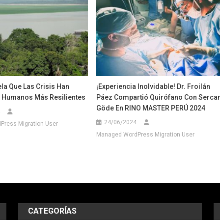
la Que Las Crisis Han
¡Experiencia Inolvidable! Dr. Froilán
 Humanos Más Resilientes
Páez Compartió Quirófano Con Serca
Göde En RINO MASTER PERÚ 2024
24/06/2024
ress Migration User
Managed WordPress Migration User
CATEGORÍAS