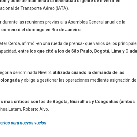
ón y pone de manifiesto la necesidad urgente de invertir en
rnacional de Transporte Aéreo (IATA).
or durante las reuniones previas a la Asamblea General anual de la
 comenzó el domingo en Río de Janeiro
.
eter Cerdá, afirmó -en una rueda de prensa- que varios de los principale
capacidad,
entre los que citó a los de São Paulo, Bogotá, Lima y Ciud
tegoría denominada Nivel 3,
utilizada cuando la demanda de las
prolongada
y obliga a gestionar las operaciones mediante asignación de
os más críticos son los de Bogotá, Guarulhos y Congonhas (ambos
olínea Latam, Roberto Alvo.
uertos para nuevos vuelos