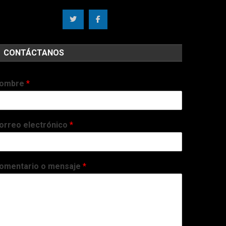
CONTÁCTANOS
ombre
*
orreo electrónico
*
omentario o mensaje
*