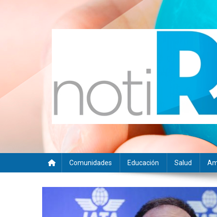
Saltar
al
contenido
Noti RSE
Noticias con sentido responsable
Comunidades
Educación
Salud
Am