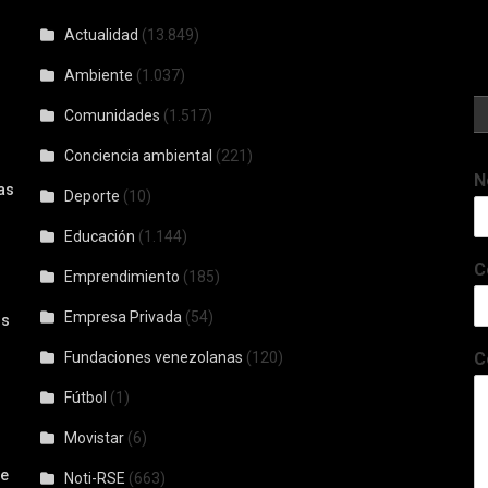
Actualidad
(13.849)
Ambiente
(1.037)
Comunidades
(1.517)
Conciencia ambiental
(221)
N
as
Deporte
(10)
Educación
(1.144)
C
Emprendimiento
(185)
Empresa Privada
(54)
os
Fundaciones venezolanas
(120)
C
Fútbol
(1)
Movistar
(6)
De
Noti-RSE
(663)