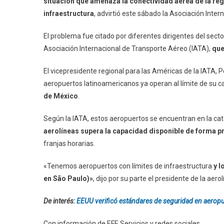
situación que amenaza la conectividad aérea de la regi
infraestructura
, advirtió este sábado la Asociación Inte
El problema fue citado por diferentes dirigentes del sect
Asociación Internacional de Transporte Aéreo (IATA),
que
El vicepresidente regional para las Américas de la IATA, P
aeropuertos latinoamericanos ya operan al límite de su 
de México
.
Según la IATA, estos aeropuertos se encuentran en la ca
aerolíneas supera la capacidad disponible de forma 
franjas horarias.
«Tenemos aeropuertos con límites de infraestructura
y l
en São Paulo)»
, dijo por su parte el presidente de la aer
De interés:
EEUU verificó estándares de seguridad en aerop
Con información de EFE Servicios y redes sociales