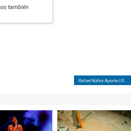
nos también
Rafael Núñez Aponte | El nuevo norte corporativo: Inteligencia artificial y valor humano en las agencias digitales