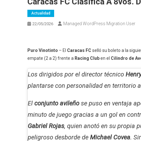
Caracas FC Clasifica A 8vos. 
Actualidad
Managed WordPress Migration User
22/05/2026
Puro Vinotinto
– El
Caracas FC
selló su boleto a la sigui
empate (2 a 2) frente a
Racing Club
en el
Cilindro de Av
Los dirigidos por el director técnico
Henr
plantarse con personalidad en territorio a
El
conjunto avileño
se puso en ventaja ap
minuto de juego gracias a un gol en contr
Gabriel Rojas
, quien anotó en su propia p
peligroso desborde de
Michael Covea
. S