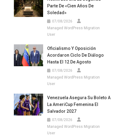
Parte De «Cien Años De
Soledad»
07/08/2026
Managed WordPress Migration
User
Oficialismo Y Oposición
Acordaron Ciclo De Diálogo
Hasta El 12 De Agosto
07/08/2026
Managed WordPress Migration
User
Venezuela Asegura Su Boleto A
La AmeriCup Femenina El
Salvador 2027
07/08/2026
Managed WordPress Migration
User