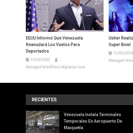
EEUU Informó Que Venezuela
Usher Reali
Reanudará Los Vuelos Para
Super Bowl
Deportados
12/02/2024
13/03/2025
Managed WordP
Managed WordPress Migration User
RECIENTES
Venezuela Instala Terminales
Temporales En Aeropuerto De
Maiquetía