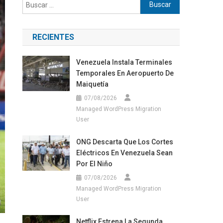
Buscar:
RECIENTES
Venezuela Instala Terminales
Temporales En Aeropuerto De
Maiquetía
07/08/2026
Managed WordPress Migration
User
ONG Descarta Que Los Cortes
Eléctricos En Venezuela Sean
Por El Niño
07/08/2026
Managed WordPress Migration
User
Netflix Estrena La Segunda