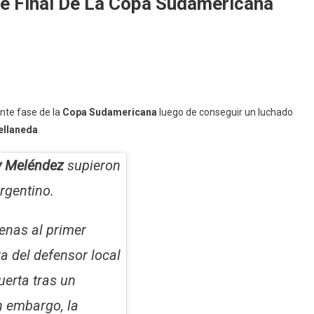
De Final De La Copa Sudamericana
ente fase de la
Copa Sudamericana
luego de conseguir un luchado
ellaneda
.
y Meléndez
supieron
rgentino.
enas al primer
a del defensor local
uerta tras un
in embargo, la