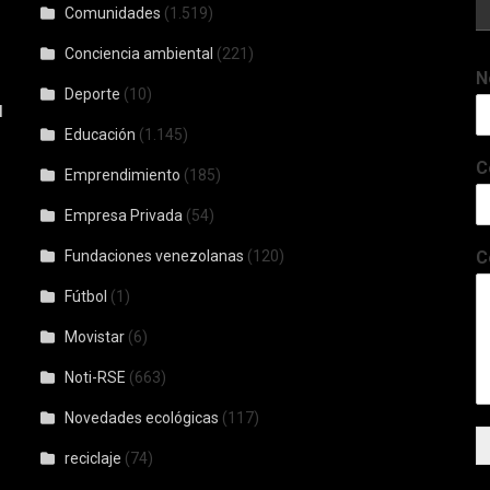
Comunidades
(1.519)
Conciencia ambiental
(221)
N
Deporte
(10)
l
Educación
(1.145)
C
Emprendimiento
(185)
Empresa Privada
(54)
Fundaciones venezolanas
(120)
C
Fútbol
(1)
Movistar
(6)
Noti-RSE
(663)
Novedades ecológicas
(117)
reciclaje
(74)