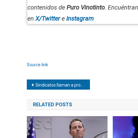
contenidos de
Puro Vinotinto
. Encuéntra
en
X/Twitter
e
Instagram
Source link
Navegación
Sindicatos llaman a protestar por elecciones en Venezuela
de
RELATED POSTS
entradas