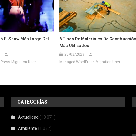
zó El Show Más Largo Del
6 Tipos De Materiales De Construcció
Más Utilizados
23/02/2023
ress Migration User
Managed WordPress Migration User
CATEGORÍAS
Actualidad
(13.871)
Ambiente
(1.037)