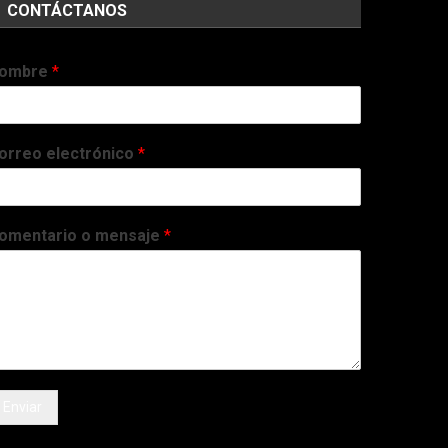
CONTÁCTANOS
ombre
*
orreo electrónico
*
omentario o mensaje
*
Enviar