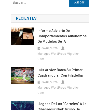
Buscar:
RECIENTES
Informe Advierte De
Comportamientos Autónomos
De Modelos De IA
06/08/2026
Managed WordPress Migration
User
Luis Arráez Batea Su Primer
Cuadrangular Con Filadelfia
06/08/2026
Managed WordPress Migration
User
Llegada De Los “carteles” A La
Ciberseguridad: Grupo De