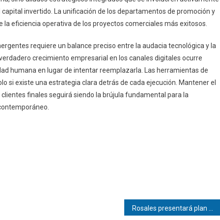
el capital invertido. La unificación de los departamentos de promoción y
e la eficiencia operativa de los proyectos comerciales más exitosos.
ergentes requiere un balance preciso entre la audacia tecnológica y la
 verdadero crecimiento empresarial en los canales digitales ocurre
idad humana en lugar de intentar reemplazarla. Las herramientas de
lo si existe una estrategia clara detrás de cada ejecución. Mantener el
clientes finales seguirá siendo la brújula fundamental para la
contemporáneo.
Rosales presentará plan a EEUU para solventar fallas eléctricas en Zulia