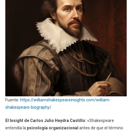
Fuente:
https://williamshakespeareinsights.com/william-
shakespeare-biography/
El Insight de Carlos Julio Heydra Castillo:
«Shakespeare
entendía la
psicología organizacional
antes de que el término