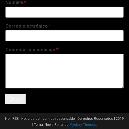
Nombre
*
Correo electrónico
*
Comentario o mensaje
*
Enviar
Noti RSE | Noticias con sentido responsable | Derechos Reservados | 2019
|
Tema: News Portal de
Mystery Themes
.