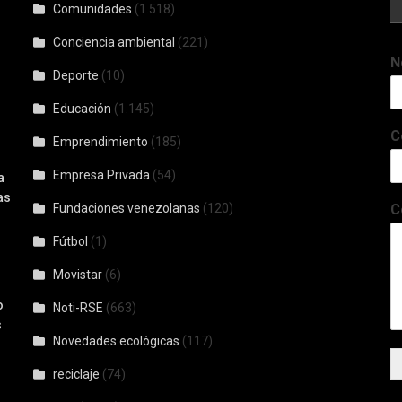
Comunidades
(1.518)
Conciencia ambiental
(221)
N
-
Deporte
(10)
Educación
(1.145)
C
Emprendimiento
(185)
Empresa Privada
(54)
a
as
Fundaciones venezolanas
(120)
C
Fútbol
(1)
Movistar
(6)
o
Noti-RSE
(663)
s
Novedades ecológicas
(117)
reciclaje
(74)