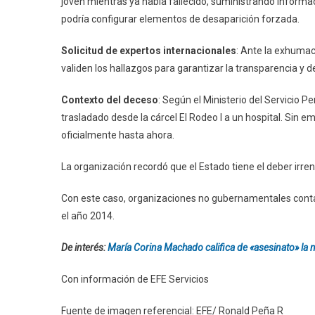
joven mientras ya había fallecido, suministrando informac
podría configurar elementos de desaparición forzada.
Solicitud de expertos internacionales
: Ante la exhumac
validen los hallazgos para garantizar la transparencia y de
Contexto del deceso
: Según el Ministerio del Servicio P
trasladado desde la cárcel El Rodeo I a un hospital. Sin 
oficialmente hasta ahora.
La organización recordó que el Estado tiene el deber irren
Con este caso, organizaciones no gubernamentales contab
el año 2014.
De interés:
María Corina Machado califica de «asesinato» la 
Con información de EFE Servicios
Fuente de imagen referencial: EFE/ Ronald Peña R