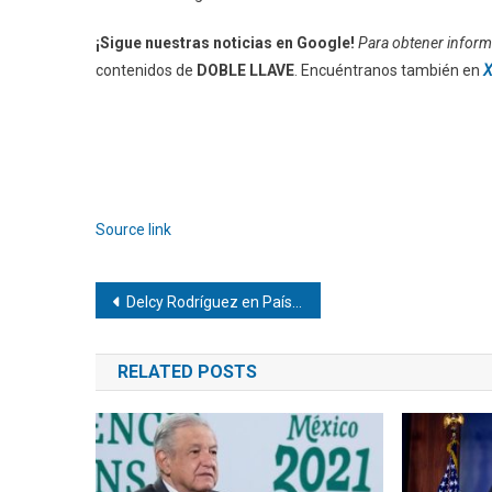
¡Sigue nuestras noticias en Google!
Para obtener informa
contenidos de
DOBLE LLAVE
. Encuéntranos también en
X
Source link
Navegación
Delcy Rodríguez en Países Bajos defiende al país en disputa por el Esequibo
de
RELATED POSTS
entradas