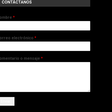
CONTÁCTANOS
ombre
*
orreo electrónico
*
omentario o mensaje
*
Enviar