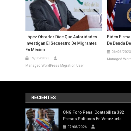
López Obrador Dice Que Autoridades
Biden Firma
Investigan El Secuestro De Migrantes
De Deuda De
En México
06/06/2023
19/05/2023
Managed WordP
Managed WordPress Migration User
RECIENTES
ONG Foro Penal Contabiliza 382
Presos Políticos En Venezuela
07/08/2026