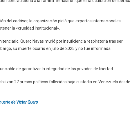
ión contradictoria a la familia. Señalaron que esta ocultación deliberad
ión del cadáver, la organización pidió que expertos internacionales
tener la «crueldad institucional».
enitenciario, Quero Navas murió por insuficiencia respiratoria tras ser
embargo, su muerte ocurrió en julio de 2025 y no fue informada
unciable de garantizar la integridad de los privados de libertad.
ilizan 27 presos políticos fallecidos bajo custodia en Venezuela desd
muerte de Víctor Quero