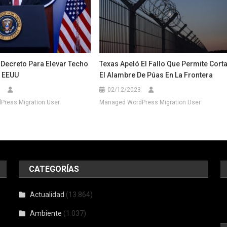
 Decreto Para Elevar Techo
Texas Apeló El Fallo Que Permite Cort
 EEUU
El Alambre De Púas En La Frontera
02/12/2023
ress Migration User
Managed WordPress Migration User
CATEGORÍAS
Actualidad
(13.864)
Ambiente
(1.037)