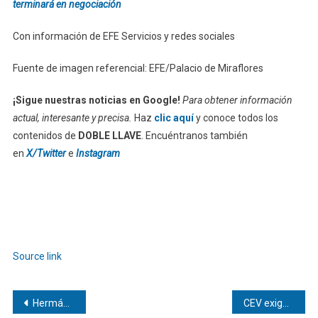
terminará en negociación
Con información de EFE Servicios y redes sociales
Fuente de imagen referencial: EFE/Palacio de Miraflores
¡Sigue nuestras noticias en Google!
Para obtener información
actual, interesante y precisa.
Haz
clic aquí
y conoce todos los
contenidos de
DOBLE LLAVE
. Encuéntranos también
en
X/Twitter
e
Instagram
Source link
Navegación
Hermán Pocaterra | Turismo de bienestar: El viaje hacia la renovación personal
CEV exige justicia tras muerte bajo custodia de Víctor Quero Navas