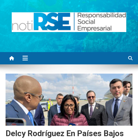
Saltar
al
contenido
Noti RSE
Noticias con sentido responsable
Delcy Rodríguez En Países Bajos