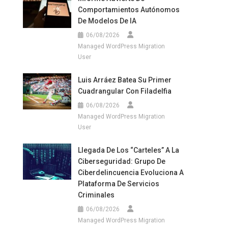
Comportamientos Autónomos
De Modelos De IA
06/08/2026
Managed WordPress Migration
User
Luis Arráez Batea Su Primer
Cuadrangular Con Filadelfia
06/08/2026
Managed WordPress Migration
User
Llegada De Los “carteles” A La
Ciberseguridad: Grupo De
Ciberdelincuencia Evoluciona A
Plataforma De Servicios
Criminales
06/08/2026
Managed WordPress Migration