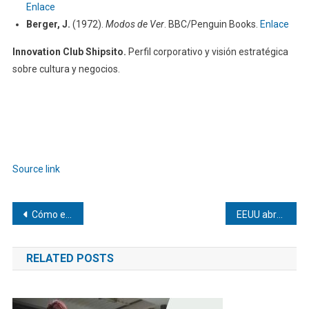
Enlace
Berger, J.
(1972).
Modos de Ver
. BBC/Penguin Books.
Enlace
Innovation Club Shipsito.
Perfil corporativo y visión estratégica
sobre cultura y negocios.
Navegación
de
entradas
Source link
Navegación
Cómo elegir personal especializado para operaciones petroleras
EEUU abre segunda investigación criminal contra Maduro en Miami por delitos financieros
de
RELATED POSTS
entradas