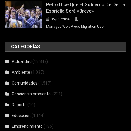
Petro Dice Que El Gobierno De De La
Espriella Será «breve»
05/08/2026
Managed WordPress Migration User
CATEGORÍAS
Actualidad
(13.847)
Ambiente
(1.037)
Comunidades
(1.517)
Conciencia ambiental
(221)
Deporte
(10)
Educación
(1.144)
Emprendimiento
(185)