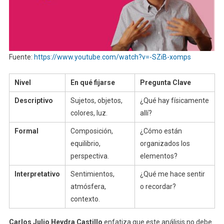
Fuente:
https://www.youtube.com/watch?v=-SZiB-xomps
Nivel
En qué fijarse
Pregunta Clave
Descriptivo
Sujetos, objetos,
¿Qué hay físicamente
colores, luz.
allí?
Formal
Composición,
¿Cómo están
equilibrio,
organizados los
perspectiva.
elementos?
Interpretativo
Sentimientos,
¿Qué me hace sentir
atmósfera,
o recordar?
contexto.
Carlos Julio Heydra Castillo
enfatiza que este análisis no debe