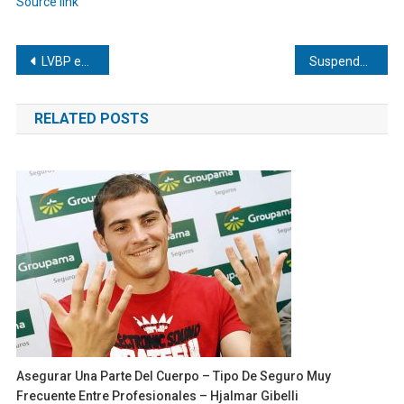
Source link
entradas
Navegación
LVBP evalúa honrar la gesta del Team Béisbol Venezuela
Suspenden juicio contra expresidente de Bolivia Evo Morales y ordenan su captura
de
RELATED POSTS
entradas
Asegurar Una Parte Del Cuerpo – Tipo De Seguro Muy
Frecuente Entre Profesionales – Hjalmar Gibelli