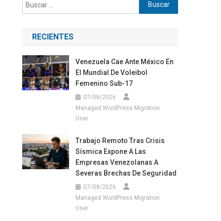
Buscar:
RECIENTES
Venezuela Cae Ante México En
El Mundial De Voleibol
Femenino Sub-17
07/08/2026
Managed WordPress Migration
User
Trabajo Remoto Tras Crisis
Sísmica Expone A Las
Empresas Venezolanas A
Severas Brechas De Seguridad
07/08/2026
Managed WordPress Migration
User