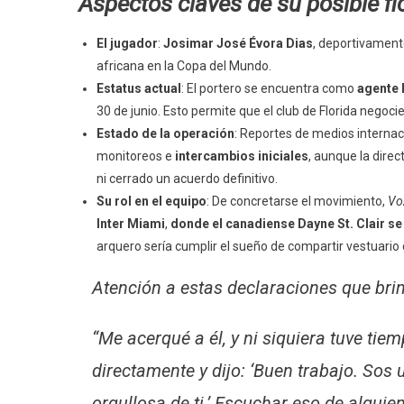
Aspectos claves de su posible fi
El jugador
:
Josimar José Évora Dias
, deportivamen
africana en la Copa del Mundo.
Estatus actual
: El portero se encuentra como
agente 
30 de junio. Esto permite que el club de Florida negoc
Estado de la operación
: Reportes de medios interna
monitoreos e
intercambios iniciales
, aunque la dire
ni cerrado un acuerdo definitivo.
Su rol en el equipo
: De concretarse el movimiento,
Vo
Inter Miami
,
donde el canadiense Dayne St. Clair se p
arquero sería cumplir el sueño de compartir vestuario c
Atención a estas declaraciones que bri
“Me acerqué a él, y ni siquiera tuve ti
directamente y dijo: ‘Buen trabajo. Sos 
orgullosa de ti.’ Escuchar eso de algu