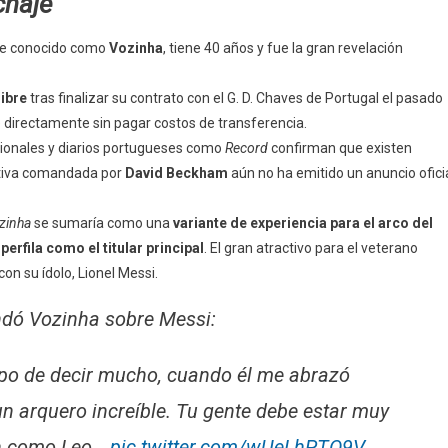
chaje
te conocido como
Vozinha
, tiene 40 años y fue la gran revelación
libre
tras finalizar su contrato con el G. D. Chaves de Portugal el pasado
ie directamente sin pagar costos de transferencia.
cionales y diarios portugueses como
Record
confirman que existen
ctiva comandada por
David Beckham
aún no ha emitido un anuncio ofici
zinha
se sumaría como una
variante de experiencia para el arco del
erfila como el titular principal
. El gran atractivo para el veterano
on su ídolo, Lionel Messi.
ndó Vozinha sobre Messi:
empo de decir mucho, cuando él me abrazó
un arquero increíble. Tu gente debe estar muy
ien como Leo…
pic.twitter.com/wUeLhPTO9V