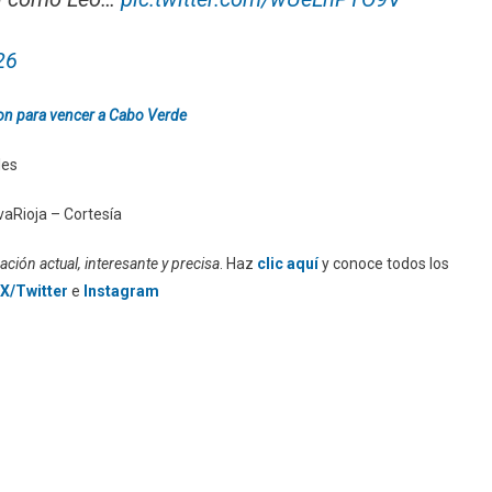
26
on para vencer a Cabo Verde
les
vaRioja – Cortesía
ción actual, interesante y precisa
. Haz
clic aquí
y conoce todos los
X/Twitter
e
Instagram