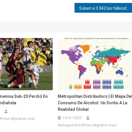
Suben a 3.342 los fallecidos y a 16.740 los heridos por los terremotos en Venezuela
emenina Sub-20 Perdió En
Metropolitan Distribuitors | El Mapa De
dialista
Consumo De Alcohol: Un Sorbo A La
Realidad Global
14/01/2025
ress Migration User
Managed WordPress Migration User