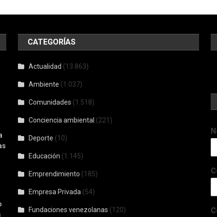
CATEGORÍAS
Actualidad
(13.863)
-
Ambiente
(1.037)
Comunidades
(1.518)
Conciencia ambiental
(221)
N
a
Deporte
(10)
as
Educación
(1.145)
C
Emprendimiento
(185)
Empresa Privada
(54)
o
Fundaciones venezolanas
(120)
C
s