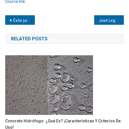
de
Source link
entradas
Navegación
Éxito jurídico para José Leggio Cassara en Florida
José Leggio Cassara | Megapuertos y su impacto en el turismo y el comercio global
de
RELATED POSTS
entradas
Concreto Hidrófugo: ¿Qué Es? ¡Características Y Criterios De
Uso!