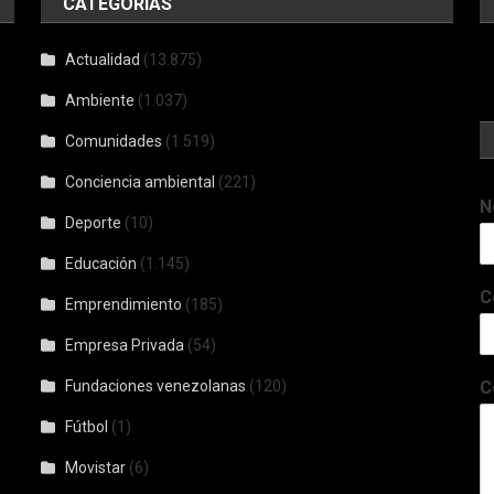
CATEGORÍAS
Actualidad
(13.875)
Ambiente
(1.037)
Comunidades
(1.519)
Conciencia ambiental
(221)
N
Deporte
(10)
Educación
(1.145)
C
Emprendimiento
(185)
Empresa Privada
(54)
Fundaciones venezolanas
(120)
C
Fútbol
(1)
Movistar
(6)