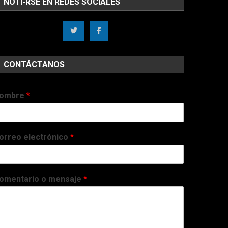
NOTI-RSE EN REDES SOCIALES
CONTÁCTANOS
ombre
*
orreo electrónico
*
omentario o mensaje
*