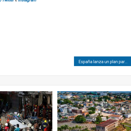
España lanza un plan para blindar a hogares vulnerables frente a la crisis energética