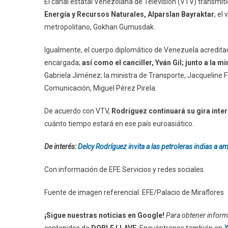
El canal estatal Venezolana de Televisión (VTV) transmit
Energía y Recursos Naturales, Alparslan Bayraktar
; el
metropolitano, Gokhan Gumusdak.
Igualmente, el cuerpo diplomático de Venezuela acredita
encargada;
así como el canciller, Yván Gil; junto a la 
Gabriela Jiménez; la ministra de Transporte, Jacqueline Far
Comunicación, Miguel Pérez Pirela.
De acuerdo con VTV,
Rodríguez continuará su gira inter
cuánto tiempo estará en ese país euroasiático.
De interés:
Delcy Rodríguez invita a las petroleras indias a 
Con información de EFE Servicios y redes sociales
Fuente de imagen referencial: EFE/Palacio de Miraflores
¡Sigue nuestras noticias en Google!
Para obtener informa
contenidos de
DOBLE LLAVE
. Encuéntranos también en
X