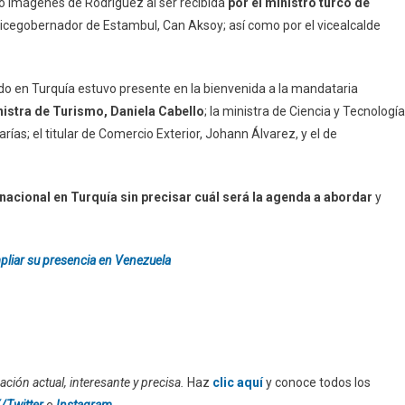
ió imágenes de Rodríguez al ser recibida
por el ministro turco de
 vicegobernador de Estambul, Can Aksoy; así como por el vicealcalde
do en Turquía estuvo presente en la bienvenida a la mandataria
ministra de Turismo, Daniela Cabello
; la ministra de Ciencia y Tecnología
ías; el titular de Comercio Exterior, Johann Álvarez, y el de
nacional en Turquía sin precisar cuál será la agenda a abordar
y
ampliar su presencia en Venezuela
ción actual, interesante y precisa.
Haz
clic aquí
y conoce todos los
/Twitter
e
Instagram