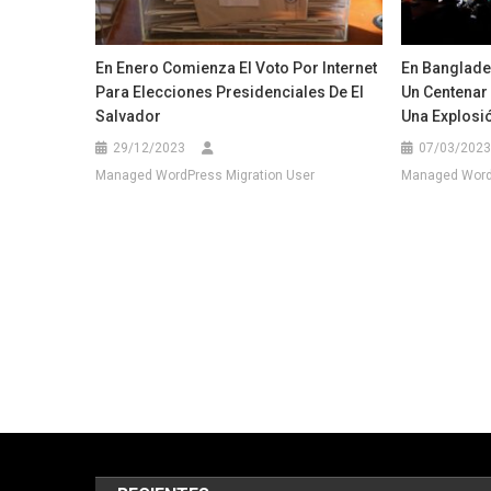
En Enero Comienza El Voto Por Internet
En Banglade
Para Elecciones Presidenciales De El
Un Centenar
Salvador
Una Explosió
29/12/2023
07/03/2023
Managed WordPress Migration User
Managed WordP