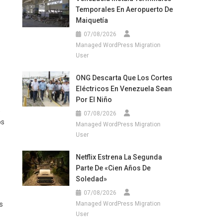
Temporales En Aeropuerto De
Maiquetía
07/08/2026
Managed WordPress Migration
User
ONG Descarta Que Los Cortes
Eléctricos En Venezuela Sean
Por El Niño
,
07/08/2026
os
Managed WordPress Migration
User
Netflix Estrena La Segunda
Parte De «Cien Años De
Soledad»
07/08/2026
Managed WordPress Migration
s
User