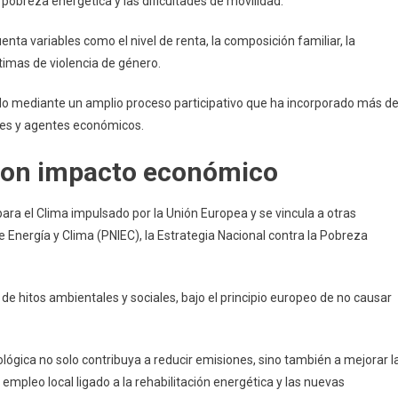
pobreza energética y las dificultades de movilidad.
uenta variables como el nivel de renta, la composición familiar, la
timas de violencia de género.
ado mediante un amplio proceso participativo que ha incorporado más d
les y agentes económicos.
 con impacto económico
para el Clima impulsado por la Unión Europea y se vincula a otras
 Energía y Clima (PNIEC), la Estrategia Nacional contra la Pobreza
 hitos ambientales y sociales, bajo el principio europeo de no causar
cológica no solo contribuya a reducir emisiones, sino también a mejorar l
 empleo local ligado a la rehabilitación energética y las nuevas