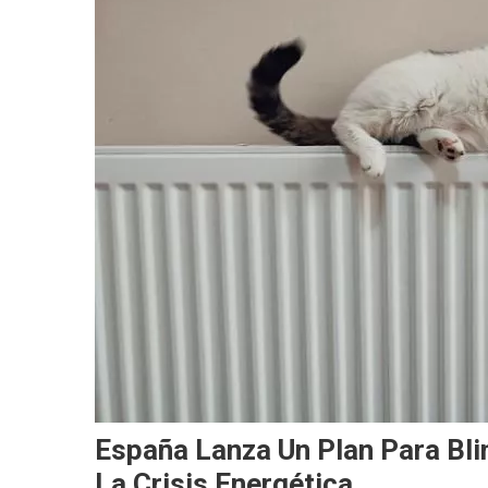
España Lanza Un Plan Para Bli
La Crisis Energética