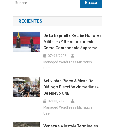
Buscar:
RECIENTES
De La Espriella Recibe Honores
Militares Y Reconocimiento
Como Comandante Supremo
07/08/2026
Managed WordPress Migration
User
Activistas Piden A Mesa De
Diálogo Elección «inmediata»
De Nuevo CNE
07/08/2026
Managed WordPress Migration
User
Venezuela Instala Terminales