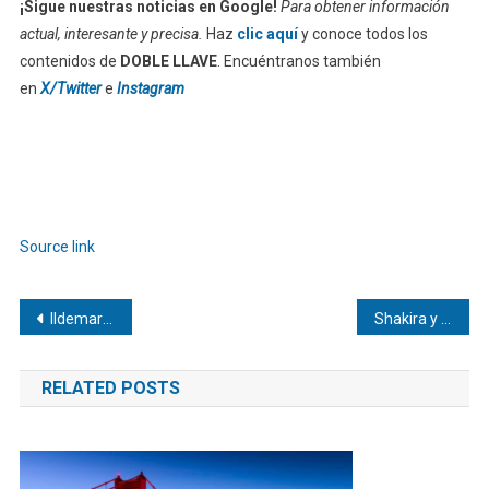
¡Sigue nuestras noticias en Google!
Para obtener información
actual, interesante y precisa.
Haz
clic aquí
y conoce todos los
contenidos de
DOBLE LLAVE
. Encuéntranos también
en
X/Twitter
e
Instagram
Source link
Navegación
Ildemaro Vargas protagoniza aparatoso choque en la MLB
Shakira y Burna Boy cantarán en la inauguración del Mundial
de
RELATED POSTS
entradas